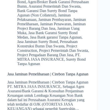
Bond
,
Agen/Broker Bank Garansi Perusahaan
Bumn
,
Asuransi Pemerintah Dan Swasta
,
Bank Garansi Dan Surety Bond Tanpa
Agunan (Non Collateral)
,
Jaminan
Pelaksanaan
,
Jaminan Pembayaran
,
Jaminan
Pemeliharaan
,
Jaminan Penawaran
,
Jaminan
Project Barang Dan Jasa
,
Jaminan Uang
Muka
,
Jasa Bank Garansi Surety Bond
Medan
,
Jasa Bank garansi Tanpa Agunan
,
Jasa Jaminan Surety Bond
,
Perusahaan
Konstruksi Bumn Dan Swasta
,
Project
Construction
,
Project Pemerintah Dan Swasta
,
Project Pengadaan Barang Dan Jasa
,
PT.
MITRA JASA INSURANCE
,
Surety Bond
Tanpa Agunan
Jasa Jaminan Pemeliharaan | Cirebon Tanpa Agunan
Jasa Jaminan Pemeliharaan | Cirebon Tanpa Agunan
PT. MITRA JASA INSURANCE, Sebagai Agen
Asuransi/Bank Garansi & Konsultan Penjaminan
Keuangan untuk Lembaga Keuangan Non Bank
dalam hal ini Perusahaan Asuransi Kerugian yang
telah terdaftar di OJK (OTORITAS JASA
KEUANGAN) sebagai penerbit Suretyship…