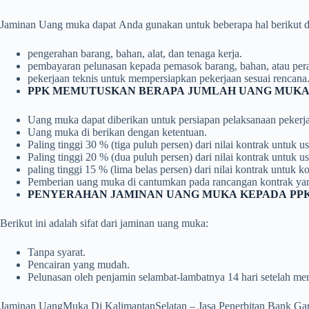
Jaminan Uang muka dapat Anda gunakan untuk beberapa hal berikut d
pengerahan barang, bahan, alat, dan tenaga kerja.
pembayaran pelunasan kepada pemasok barang, bahan, atau pera
pekerjaan teknis untuk mempersiapkan pekerjaan sesuai rencana
PPK MEMUTUSKAN BERAPA JUMLAH UANG MUKA
Uang muka dapat diberikan untuk persiapan pelaksanaan pekerj
Uang muka di berikan dengan ketentuan.
Paling tinggi 30 % (tiga puluh persen) dari nilai kontrak untuk us
Paling tinggi 20 % (dua puluh persen) dari nilai kontrak untuk 
paling tinggi 15 % (lima belas persen) dari nilai kontrak untuk k
Pemberian uang muka di cantumkan pada rancangan kontrak ya
PENYERAHAN JAMINAN UANG MUKA KEPADA PPK
Berikut ini adalah sifat dari jaminan uang muka:
Tanpa syarat.
Pencairan yang mudah.
Pelunasan oleh penjamin selambat-lambatnya 14 hari setelah men
Jaminan UangMuka Di KalimantanSelatan – Jasa Penerbitan Bank Ga