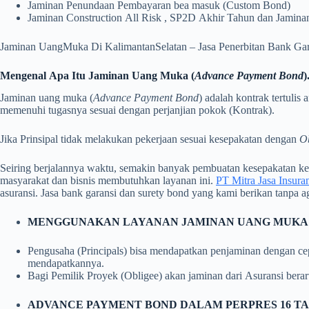
Jaminan Penundaan Pembayaran bea masuk (Custom Bond)
Jaminan Construction All Risk , SP2D Akhir Tahun dan Jamina
Jaminan UangMuka Di KalimantanSelatan – Jasa Penerbitan Bank Ga
Mengenal Apa Itu Jaminan Uang Muka (
Advance Payment Bond
)
Jaminan uang muka (
Advance Payment Bond
) adalah kontrak tertuli
memenuhi tugasnya sesuai dengan perjanjian pokok (Kontrak).
Jika Prinsipal tidak melakukan pekerjaan sesuai kesepakatan dengan
O
Seiring berjalannya waktu, semakin banyak pembuatan kesepakatan keu
masyarakat dan bisnis membutuhkan layanan ini.
PT Mitra Jasa Insura
asuransi. Jasa bank garansi dan surety bond yang kami berikan tanpa a
MENGGUNAKAN LAYANAN JAMINAN UANG MUKA
Pengusaha (Principals) bisa mendapatkan penjaminan dengan c
mendapatkannya.
Bagi Pemilik Proyek (Obligee) akan jaminan dari Asuransi berar
ADVANCE PAYMENT BOND DALAM PERPRES 16 TAH