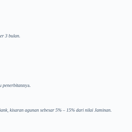
er 3 bulan.
u penerbita
nnya.
Bank, kisaran agunan sebesar 5% – 15% dari nilai Jaminan.