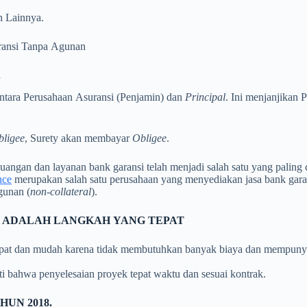
n Lainnya.
ransi Tanpa Agunan
.
s antara Perusahaan Asuransi (Penjamin) dan
Principal
. Ini menjanjikan 
bligee
, Surety akan membayar
Obligee
.
angan dan layanan bank garansi telah menjadi salah satu yang paling 
nce
merupakan salah satu perusahaan yang menyediakan jasa bank gara
gunan (
non-collateral
).
 ADALAH LANGKAH YANG TEPAT
epat dan mudah karena tidak membutuhkan banyak biaya dan mempunya
ti bahwa penyelesaian proyek tepat waktu dan sesuai kontrak.
UN 2018.