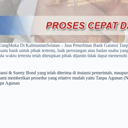
UangMuka Di KalimantanSelatan – Jasa Penerbitan Bank Garansi Tan
suatu bank untuk pihak tertentu, baik perorangan atau badan usaha ya
pada waktu tertentu telah ditetapkan pihak dijamin tidak dapat memen
ransi & Surety Bond yang telah diterima di instansi pemerinta
erikan prosedur yang relative mudah yaitu Tanpa Agunan (Non Coll
npa Agunan