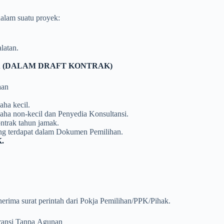
alam suatu proyek:
latan.
.
 (DALAM DRAFT KONTRAK)
aan
aha kecil.
usaha non-kecil dan Penyedia Konsultansi.
ontrak tahun jamak.
ng terdapat dalam Dokumen Pemilihan.
.
erima surat perintah dari Pokja Pemilihan/PPK/Pihak.
ransi Tanpa Agunan