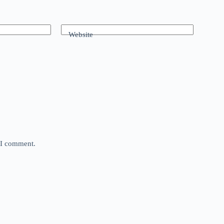
Website
e I comment.