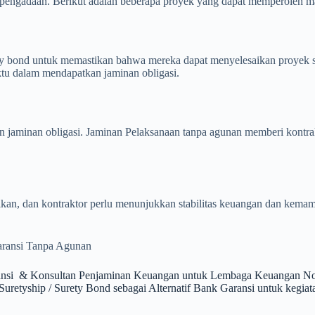
 pengadaan. Berikut adalah beberapa proyek yang dapat memperoleh ma
y bond untuk memastikan bahwa mereka dapat menyelesaikan proyek se
ktu dalam mendapatkan jaminan obligasi.
jaminan obligasi. Jaminan Pelaksanaan tanpa agunan memberi kontrakt
ikan, dan kontraktor perlu menunjukkan stabilitas keuangan dan kem
aransi Tanpa Agunan
ansi & Konsultan Penjaminan Keuangan untuk Lembaga Keuangan Non 
yship / Surety Bond sebagai Alternatif Bank Garansi untuk kegiata