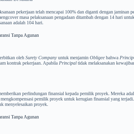
ksanaan pekerjaan telah mencapai 100% dan diganti dengan jaminan p
mengcover masa pelaksanaan pengadaan ditambah dengan 14 hari untuk 
sanaan adalah 104 hari.
aransi Tanpa Agunan
erbitkan oleh
Surety Company
untuk menjamin
Obligee
bahwa
Princip
lam kontrak pekerjaan. Apabila
Principal
tidak melaksanakan kewajiba
emberikan perlindungan finansial kepada pemilik proyek. Mereka ada
 mengkompensasi pemilik proyek untuk kerugian finansial yang terjadi.
uk menyelesaikan proyek.
aransi Tanpa Agunan