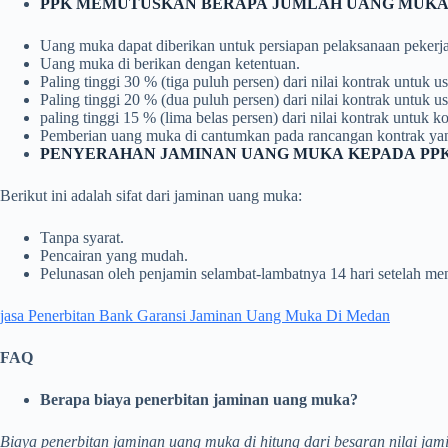
PPK MEMUTUSKAN BERAPA JUMLAH UANG MUKA
Uang muka dapat diberikan untuk persiapan pelaksanaan pekerj
Uang muka di berikan dengan ketentuan.
Paling tinggi 30 % (tiga puluh persen) dari nilai kontrak untuk us
Paling tinggi 20 % (dua puluh persen) dari nilai kontrak untuk 
paling tinggi 15 % (lima belas persen) dari nilai kontrak untuk k
Pemberian uang muka di cantumkan pada rancangan kontrak ya
PENYERAHAN JAMINAN UANG MUKA KEPADA PPK
Berikut ini adalah sifat dari jaminan uang muka:
Tanpa syarat.
Pencairan yang mudah.
Pelunasan oleh penjamin selambat-lambatnya 14 hari setelah men
jasa Penerbitan Bank Garansi Jaminan Uang Muka Di Medan
FAQ
Berapa biaya penerbitan jaminan uang muka?
Biaya penerbitan jaminan uang muka di hitung dari besaran nilai jam