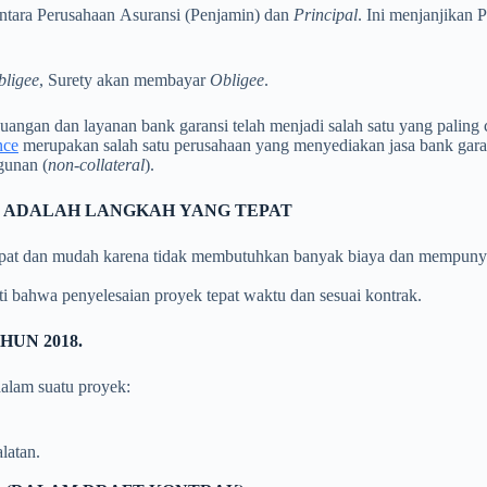
s antara Perusahaan Asuransi (Penjamin) dan
Principal
. Ini menjanjikan 
bligee
, Surety akan membayar
Obligee
.
angan dan layanan bank garansi telah menjadi salah satu yang paling 
nce
merupakan salah satu perusahaan yang menyediakan jasa bank gara
gunan (
non-collateral
).
 ADALAH LANGKAH YANG TEPAT
epat dan mudah karena tidak membutuhkan banyak biaya dan mempunya
ti bahwa penyelesaian proyek tepat waktu dan sesuai kontrak.
UN 2018.
alam suatu proyek:
latan.
.