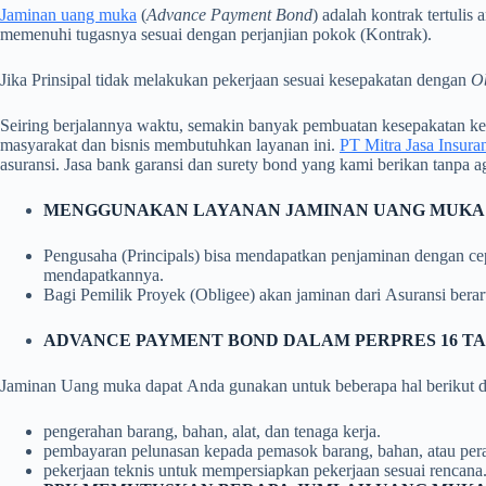
Jaminan uang muka
(
Advance Payment Bond
) adalah kontrak tertuli
memenuhi tugasnya sesuai dengan perjanjian pokok (Kontrak).
Jika Prinsipal tidak melakukan pekerjaan sesuai kesepakatan dengan
O
Seiring berjalannya waktu, semakin banyak pembuatan kesepakatan keu
masyarakat dan bisnis membutuhkan layanan ini.
PT Mitra Jasa Insura
asuransi. Jasa bank garansi dan surety bond yang kami berikan tanpa a
MENGGUNAKAN LAYANAN JAMINAN UANG MUKA
Pengusaha (Principals) bisa mendapatkan penjaminan dengan c
mendapatkannya.
Bagi Pemilik Proyek (Obligee) akan jaminan dari Asuransi berar
ADVANCE PAYMENT BOND DALAM PERPRES 16 TAH
Jaminan Uang muka dapat Anda gunakan untuk beberapa hal berikut d
pengerahan barang, bahan, alat, dan tenaga kerja.
pembayaran pelunasan kepada pemasok barang, bahan, atau pera
pekerjaan teknis untuk mempersiapkan pekerjaan sesuai rencana