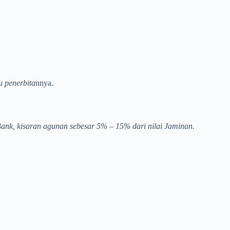
u penerbita
nnya.
Bank, kisaran agunan sebesar 5% – 15% dari nilai Jaminan.