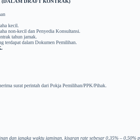
 (DALAM DRAFT KONTRAK)
aan
aha kecil.
usaha non-kecil dan Penyedia Konsultansi.
ontrak tahun jamak.
ng terdapat dalam Dokumen Pemilihan.
.
erima surat perintah dari Pokja Pemilihan/PPK/Pihak.
inan dan jangka waktu jaminan, kisaran rate sebesar 0,35% – 0,50% p